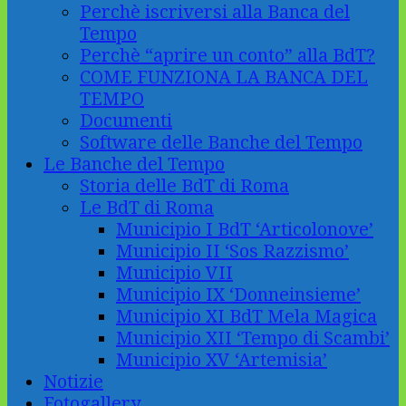
Perchè iscriversi alla Banca del
Tempo
Perchè “aprire un conto” alla BdT?
COME FUNZIONA LA BANCA DEL
TEMPO
Documenti
Software delle Banche del Tempo
Le Banche del Tempo
Storia delle BdT di Roma
Le BdT di Roma
Municipio I BdT ‘Articolonove’
Municipio II ‘Sos Razzismo’
Municipio VII
Municipio IX ‘Donneinsieme’
Municipio XI BdT Mela Magica
Municipio XII ‘Tempo di Scambi’
Municipio XV ‘Artemisia’
Notizie
Fotogallery