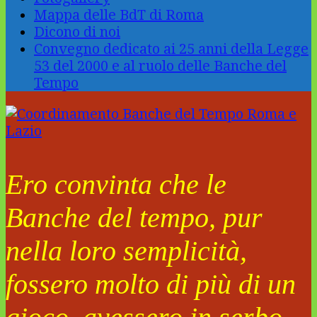
Mappa delle BdT di Roma
Dicono di noi
Convegno dedicato ai 25 anni della Legge
53 del 2000 e al ruolo delle Banche del
Tempo
Ero convinta che le
Banche del tempo, pur
nella loro semplicità,
fossero molto di più di un