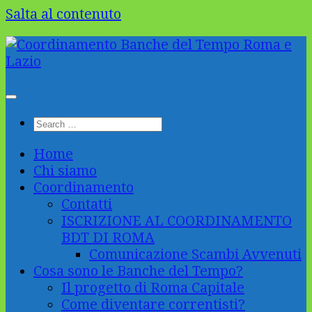
Salta al contenuto
Home
Chi siamo
Coordinamento
Contatti
ISCRIZIONE AL COORDINAMENTO
BDT DI ROMA
Comunicazione Scambi Avvenuti
Cosa sono le Banche del Tempo?
Il progetto di Roma Capitale
Come diventare correntisti?