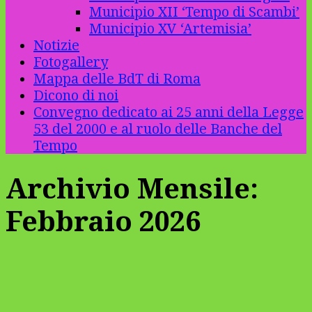
Municipio XII ‘Tempo di Scambi’
Municipio XV ‘Artemisia’
Notizie
Fotogallery
Mappa delle BdT di Roma
Dicono di noi
Convegno dedicato ai 25 anni della Legge
53 del 2000 e al ruolo delle Banche del
Tempo
Archivio Mensile:
Febbraio 2026