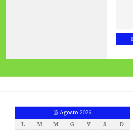
Agosto 2026
L
M
M
G
V
S
D