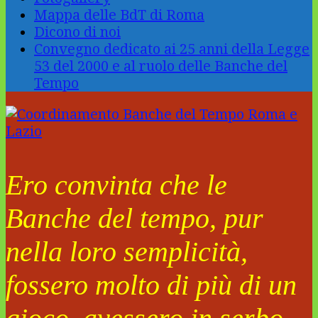
Mappa delle BdT di Roma
Dicono di noi
Convegno dedicato ai 25 anni della Legge
53 del 2000 e al ruolo delle Banche del
Tempo
Ero convinta che le
Banche del tempo, pur
nella loro semplicità,
fossero molto di più di un