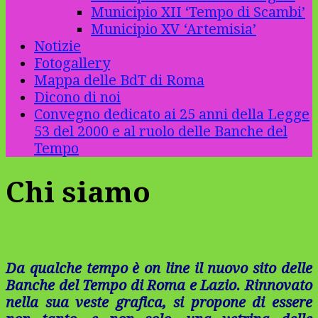
Municipio XII ‘Tempo di Scambi’
Municipio XV ‘Artemisia’
Notizie
Fotogallery
Mappa delle BdT di Roma
Dicono di noi
Convegno dedicato ai 25 anni della Legge
53 del 2000 e al ruolo delle Banche del
Tempo
Chi siamo
Da qualche tempo è on line il nuovo sito delle
Banche del Tempo di Roma e Lazio. Rinnovato
nella sua veste grafica, si propone di essere