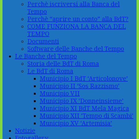
Perchè iscriversi alla Banca del
Tempo
Perchè “aprire un conto” alla BdT?
COME FUNZIONA LA BANCA DEL
TEMPO
Documenti
Software delle Banche del Tempo
Le Banche del Tempo
Storia delle BdT di Roma
Le BdT di Roma
Municipio I BdT ‘Articolonove’
Municipio II ‘Sos Razzismo’
Municipio VII
Municipio IX ‘Donneinsieme’
Municipio XI BdT Mela Magica
Municipio XII ‘Tempo di Scambi’
Municipio XV ‘Artemisia’
Notizie
Fotogallery