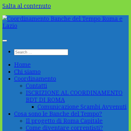
Salta al contenuto
Home
Chi siamo
Coordinamento
Contatti
ISCRIZIONE AL COORDINAMENTO
BDT DI ROMA
Comunicazione Scambi Avvenuti
Cosa sono le Banche del Tempo?
Il progetto di Roma Capitale
Come diventare correntisti?