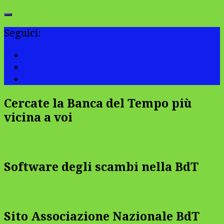
Seguici:
Cercate la Banca del Tempo più
vicina a voi
Software degli scambi nella BdT
Sito Associazione Nazionale BdT