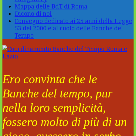
Mappa delle BdT di Roma
Dicono di noi
Convegno dedicato ai 25 anni della Legge
53 del 2000 e al ruolo delle Banche del
Tempo
Ero convinta che le
Banche del tempo, pur
nella loro semplicità,
fossero molto di più di un