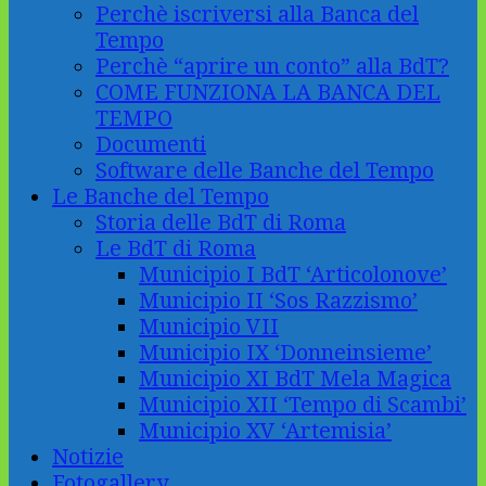
Perchè iscriversi alla Banca del
Tempo
Perchè “aprire un conto” alla BdT?
COME FUNZIONA LA BANCA DEL
TEMPO
Documenti
Software delle Banche del Tempo
Le Banche del Tempo
Storia delle BdT di Roma
Le BdT di Roma
Municipio I BdT ‘Articolonove’
Municipio II ‘Sos Razzismo’
Municipio VII
Municipio IX ‘Donneinsieme’
Municipio XI BdT Mela Magica
Municipio XII ‘Tempo di Scambi’
Municipio XV ‘Artemisia’
Notizie
Fotogallery