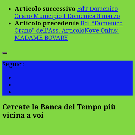
Articolo successivo
BdT Domenico
Orano Municipio I Domenica 8 marzo
Articolo precedente
Bdt “Domenico
Orano” dell’Ass. ArticoloNove Onlus:
MADAME BOVARY
Seguici:
Cercate la Banca del Tempo più
vicina a voi