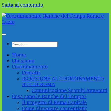
Salta al contenuto
Home
Chi siamo
Coordinamento
Contatti
ISCRIZIONE AL COORDINAMENTO
BDT DI ROMA
Comunicazione Scambi Avvenuti
Cosa sono le Banche del Tempo?
Il progetto di Roma Capitale
Come diventare correntisti?