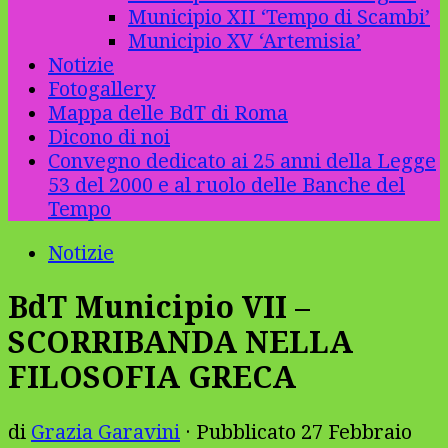
Municipio XII ‘Tempo di Scambi’
Municipio XV ‘Artemisia’
Notizie
Fotogallery
Mappa delle BdT di Roma
Dicono di noi
Convegno dedicato ai 25 anni della Legge
53 del 2000 e al ruolo delle Banche del
Tempo
Notizie
BdT Municipio VII –
SCORRIBANDA NELLA
FILOSOFIA GRECA
di
Grazia Garavini
· Pubblicato
27 Febbraio