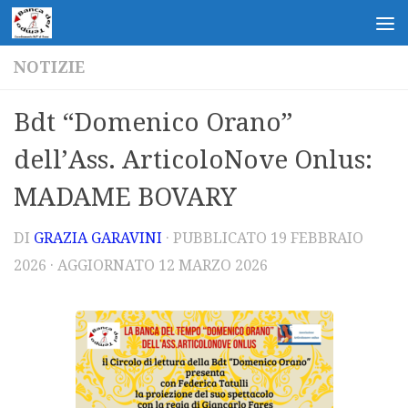
Salta al contenuto
NOTIZIE
Bdt “Domenico Orano”
dell’Ass. ArticoloNove Onlus:
MADAME BOVARY
DI
GRAZIA GARAVINI
· PUBBLICATO
19 FEBBRAIO
2026
· AGGIORNATO
12 MARZO 2026