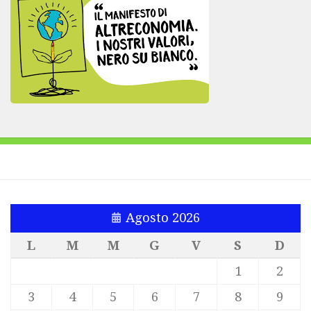
Agosto 2026
L
M
M
G
V
S
D
1
2
3
4
5
6
7
8
9