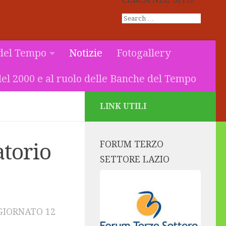
del Tempo
Notizie
Fotogallery
el 2000 e al ruolo delle Banche del Tempo
LINK UTILI
FORUM TERZO
atorio
SETTORE LAZIO
GIORNATO
12