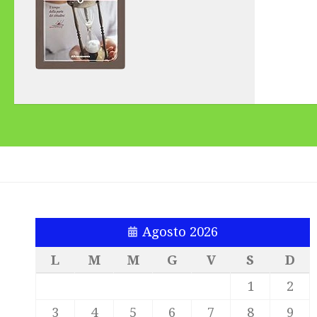
Agosto 2026
L
M
M
G
V
S
D
1
2
3
4
5
6
7
8
9