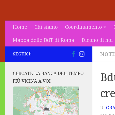
Home
Chi siamo
Coordinamento
Mappa delle BdT di Roma
Dicono di noi
NOTI
SEGUICI:
CERCATE LA BANCA DEL TEMPO
Bd
PIÙ VICINA A VOI
cre
DI
GRA