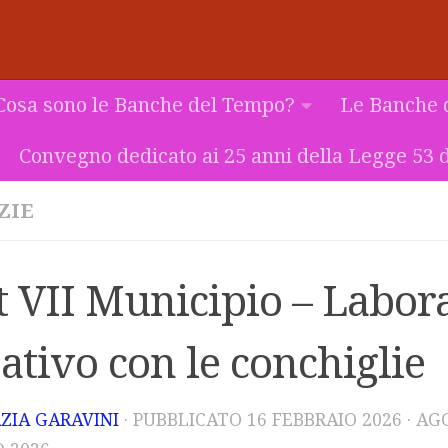
Cosa sono le Banche del Tempo?
Le Banche 
Convegno dedicato ai 25 anni della Legge 53 d
ZIE
t VII Municipio – Labor
ativo con le conchiglie
ZIA GARAVINI
· PUBBLICATO
16 FEBBRAIO 2026
· AG