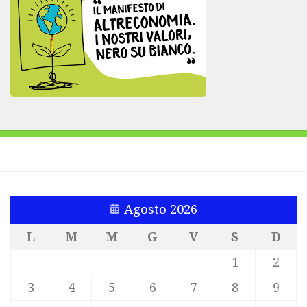
Agosto 2026
L
M
M
G
V
S
D
1
2
3
4
5
6
7
8
9