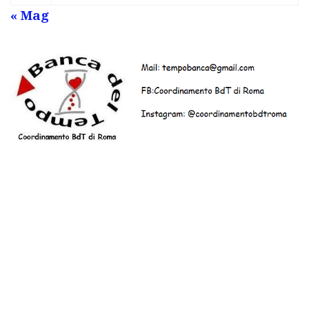
« Mag