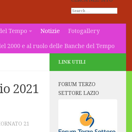
del Tempo
Notizie
Fotogallery
el 2000 e al ruolo delle Banche del Tempo
LINK UTILI
FORUM TERZO
io 2021
SETTORE LAZIO
GIORNATO
21