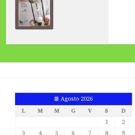
Agosto 2026
L
M
M
G
V
S
D
1
2
3
4
5
6
7
8
9