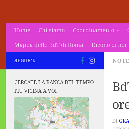
Home
Chi siamo
Coordinamento
Mappa delle BdT di Roma
Dicono di noi
NOTI
SEGUICI:
CERCATE LA BANCA DEL TEMPO
Bd
PIÙ VICINA A VOI
ore
DI
GRA