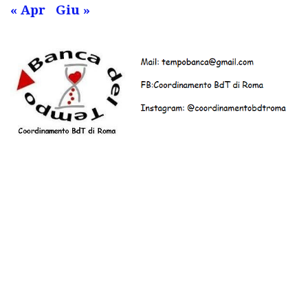
« Apr
Giu »