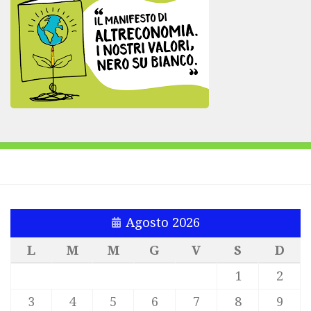
Agosto 2026
L
M
M
G
V
S
D
1
2
3
4
5
6
7
8
9