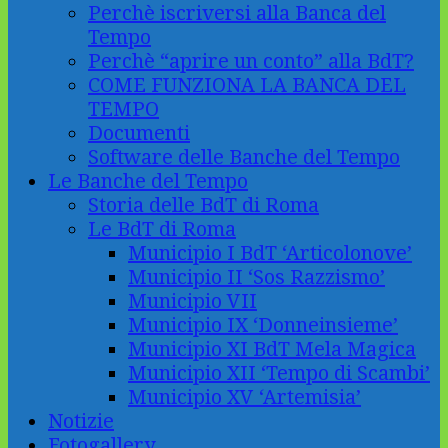
Perchè iscriversi alla Banca del
Tempo
Perchè “aprire un conto” alla BdT?
COME FUNZIONA LA BANCA DEL
TEMPO
Documenti
Software delle Banche del Tempo
Le Banche del Tempo
Storia delle BdT di Roma
Le BdT di Roma
Municipio I BdT ‘Articolonove’
Municipio II ‘Sos Razzismo’
Municipio VII
Municipio IX ‘Donneinsieme’
Municipio XI BdT Mela Magica
Municipio XII ‘Tempo di Scambi’
Municipio XV ‘Artemisia’
Notizie
Fotogallery