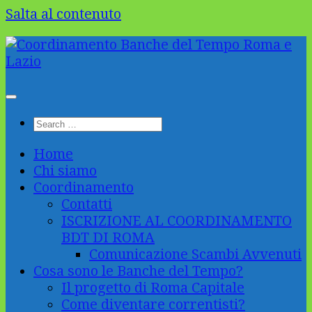
Salta al contenuto
Home
Chi siamo
Coordinamento
Contatti
ISCRIZIONE AL COORDINAMENTO
BDT DI ROMA
Comunicazione Scambi Avvenuti
Cosa sono le Banche del Tempo?
Il progetto di Roma Capitale
Come diventare correntisti?