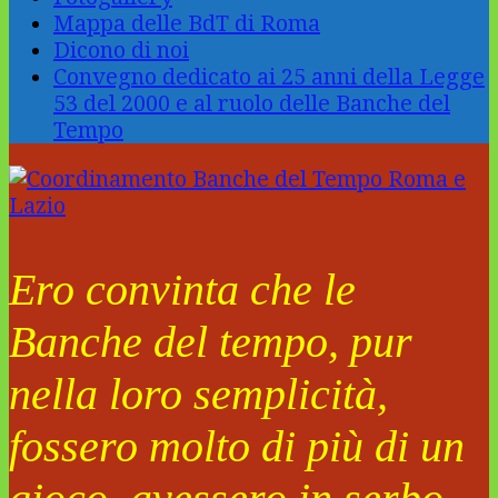
Mappa delle BdT di Roma
Dicono di noi
Convegno dedicato ai 25 anni della Legge
53 del 2000 e al ruolo delle Banche del
Tempo
Ero convinta che le
Banche del tempo, pur
nella loro semplicità,
fossero molto di più di un