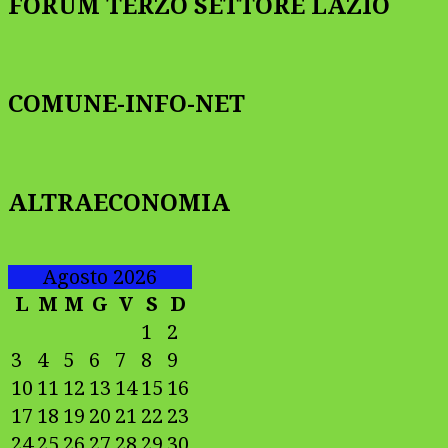
FORUM TERZO SETTORE LAZIO
COMUNE-INFO-NET
ALTRAECONOMIA
Agosto 2026
L
M
M
G
V
S
D
1
2
3
4
5
6
7
8
9
10
11
12
13
14
15
16
17
18
19
20
21
22
23
24
25
26
27
28
29
30