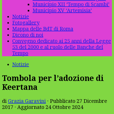
Municipio XII ‘Tempo di Scambi’
Municipio XV ‘Artemisia’
Notizie
Fotogallery
Mappa delle BdT di Roma
Dicono di noi
Convegno dedicato ai 25 anni della Legge
53 del 2000 e al ruolo delle Banche del
Tempo
Notizie
Tombola per l’adozione di
Keertana
di
Grazia Garavini
· Pubblicato
27 Dicembre
2017
· Aggiornato
24 Ottobre 2024