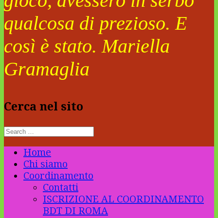
gioco, avessero in serbo
qualcosa di prezioso. E
così è stato. Mariella
Gramaglia
Cerca nel sito
Home
Chi siamo
Coordinamento
Contatti
ISCRIZIONE AL COORDINAMENTO
BDT DI ROMA