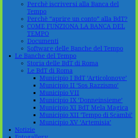
Perchè iscriversi alla Banca del
Tempo
Perchè “aprire un conto” alla BdT?
COME FUNZIONA LA BANCA DEL
TEMPO
Documenti
Software delle Banche del Tempo
Le Banche del Tempo
Storia delle BdT di Roma
Le BdT di Roma
Municipio I BdT ‘Articolonove’
Municipio II ‘Sos Razzismo’
Municipio VII
Municipio IX ‘Donneinsieme’
Municipio XI BdT Mela Magica
Municipio XII ‘Tempo di Scambi’
Municipio XV ‘Artemisia’
Notizie
Fotogallery