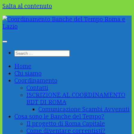
Salta al contenuto
Home
Chi siamo
Coordinamento
Contatti
ISCRIZIONE AL COORDINAMENTO
BDT DI ROMA
Comunicazione Scambi Avvenuti
Cosa sono le Banche del Tempo?
Il progetto di Roma Capitale
Come diventare correntisti?