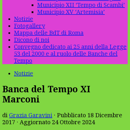
Municipio XII ‘Tempo di Scambi’
Municipio XV ‘Artemisia’
Notizie
Fotogallery
Mappa delle BdT di Roma
Dicono di noi
Convegno dedicato ai 25 anni della Legge
53 del 2000 e al ruolo delle Banche del
Tempo
Notizie
Banca del Tempo XI
Marconi
di
Grazia Garavini
· Pubblicato
18 Dicembre
2017
· Aggiornato
24 Ottobre 2024