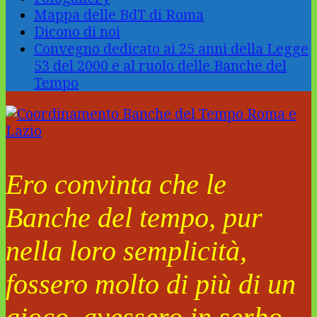
Mappa delle BdT di Roma
Dicono di noi
Convegno dedicato ai 25 anni della Legge
53 del 2000 e al ruolo delle Banche del
Tempo
Ero convinta che le
Banche del tempo, pur
nella loro semplicità,
fossero molto di più di un