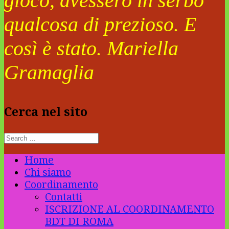
gioco, avessero in serbo
qualcosa di prezioso. E
così è stato. Mariella
Gramaglia
Cerca nel sito
Home
Chi siamo
Coordinamento
Contatti
ISCRIZIONE AL COORDINAMENTO
BDT DI ROMA