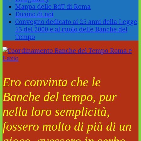
Mappa delle BdT di Roma
Dicono di noi
Convegno dedicato ai 25 anni della Legge
53 del 2000 e al ruolo delle Banche del
Tempo
Ero convinta che le
Banche del tempo, pur
nella loro semplicità,
fossero molto di più di un