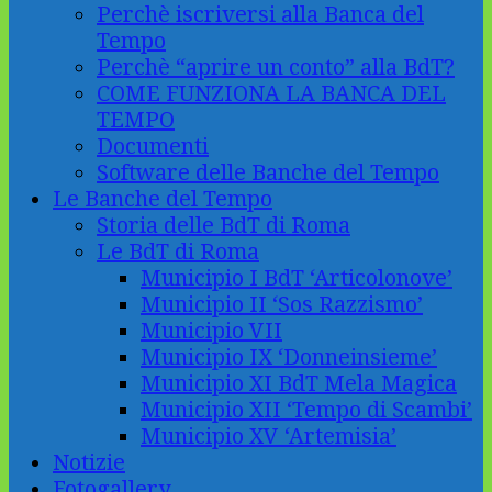
Perchè iscriversi alla Banca del
Tempo
Perchè “aprire un conto” alla BdT?
COME FUNZIONA LA BANCA DEL
TEMPO
Documenti
Software delle Banche del Tempo
Le Banche del Tempo
Storia delle BdT di Roma
Le BdT di Roma
Municipio I BdT ‘Articolonove’
Municipio II ‘Sos Razzismo’
Municipio VII
Municipio IX ‘Donneinsieme’
Municipio XI BdT Mela Magica
Municipio XII ‘Tempo di Scambi’
Municipio XV ‘Artemisia’
Notizie
Fotogallery