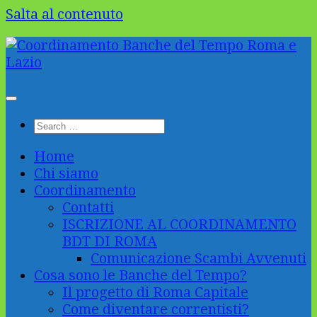
Salta al contenuto
Home
Chi siamo
Coordinamento
Contatti
ISCRIZIONE AL COORDINAMENTO
BDT DI ROMA
Comunicazione Scambi Avvenuti
Cosa sono le Banche del Tempo?
Il progetto di Roma Capitale
Come diventare correntisti?