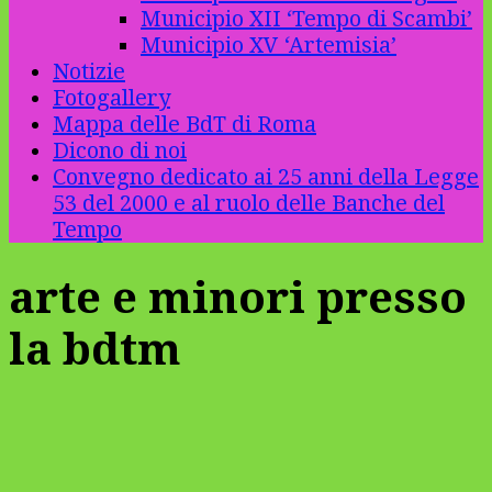
Municipio XII ‘Tempo di Scambi’
Municipio XV ‘Artemisia’
Notizie
Fotogallery
Mappa delle BdT di Roma
Dicono di noi
Convegno dedicato ai 25 anni della Legge
53 del 2000 e al ruolo delle Banche del
Tempo
arte e minori presso
la bdtm