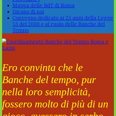
Mappa delle BdT di Roma
Dicono di noi
Convegno dedicato ai 25 anni della Legge
53 del 2000 e al ruolo delle Banche del
Tempo
Ero convinta che le
Banche del tempo, pur
nella loro semplicità,
fossero molto di più di un