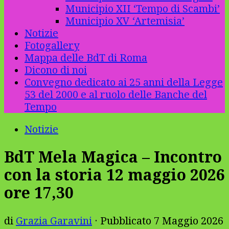
Municipio XII ‘Tempo di Scambi’
Municipio XV ‘Artemisia’
Notizie
Fotogallery
Mappa delle BdT di Roma
Dicono di noi
Convegno dedicato ai 25 anni della Legge
53 del 2000 e al ruolo delle Banche del
Tempo
Notizie
BdT Mela Magica – Incontro
con la storia 12 maggio 2026
ore 17,30
di
Grazia Garavini
· Pubblicato
7 Maggio 2026