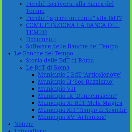
Perchè iscriversi alla Banca del
Tempo
Perchè “aprire un conto” alla BdT?
COME FUNZIONA LA BANCA DEL
TEMPO
Documenti
Software delle Banche del Tempo
Le Banche del Tempo
Storia delle BdT di Roma
Le BdT di Roma
Municipio I BdT ‘Articolonove’
Municipio II ‘Sos Razzismo’
Municipio VII
Municipio IX ‘Donneinsieme’
Municipio XI BdT Mela Magica
Municipio XII ‘Tempo di Scambi’
Municipio XV ‘Artemisia’
Notizie
Fotogallery