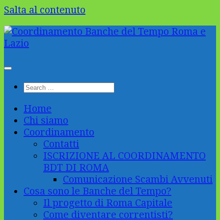
Salta al contenuto
Home
Chi siamo
Coordinamento
Contatti
ISCRIZIONE AL COORDINAMENTO
BDT DI ROMA
Comunicazione Scambi Avvenuti
Cosa sono le Banche del Tempo?
Il progetto di Roma Capitale
Come diventare correntisti?