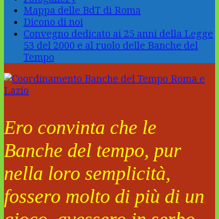
Mappa delle BdT di Roma
Dicono di noi
Convegno dedicato ai 25 anni della Legge
53 del 2000 e al ruolo delle Banche del
Tempo
Ero convinta che le
Banche del tempo, pur
nella loro semplicità,
fossero molto di più di un