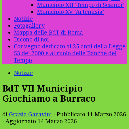
Municipio XII ‘Tempo di Scambi’
Municipio XV ‘Artemisia’
Notizie
Fotogallery
Mappa delle BdT di Roma
Dicono di noi
Convegno dedicato ai 25 anni della Legge
53 del 2000 e al ruolo delle Banche del
Tempo
Notizie
BdT VII Municipio
Giochiamo a Burraco
di
Grazia Garavini
· Pubblicato
11 Marzo 2026
· Aggiornato
14 Marzo 2026