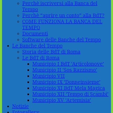
Perchè iscriversi alla Banca del
Tempo
Perchè “aprire un conto” alla BdT?
COME FUNZIONA LA BANCA DEL
TEMPO
Documenti
Software delle Banche del Tempo
Le Banche del Tempo
Storia delle BdT di Roma
Le BdT di Roma
Municipio I BdT ‘Articolonove’
Municipio II ‘Sos Razzismo’
Municipio VII
Municipio IX ‘Donneinsieme’
Municipio XI BdT Mela Magica
Municipio XII ‘Tempo di Scambi’
Municipio XV ‘Artemisia’
Notizie
Fotogallery