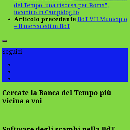
del Tempo: una risorsa per Roma”,
incontro in Campidoglio
Articolo precedente
BdT VII Municipio
– Il mercoledì in BdT
Seguici:
Cercate la Banca del Tempo più
vicina a voi
Software degli scambi nella BdT