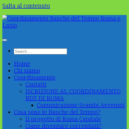
Salta al contenuto
Home
Chi siamo
Coordinamento
Contatti
ISCRIZIONE AL COORDINAMENTO
BDT DI ROMA
Comunicazione Scambi Avvenuti
Cosa sono le Banche del Tempo?
Il progetto di Roma Capitale
Come diventare correntisti?