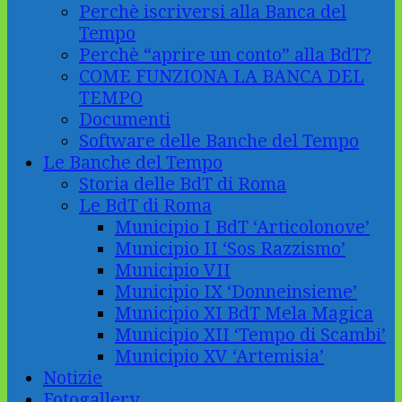
Perchè iscriversi alla Banca del
Tempo
Perchè “aprire un conto” alla BdT?
COME FUNZIONA LA BANCA DEL
TEMPO
Documenti
Software delle Banche del Tempo
Le Banche del Tempo
Storia delle BdT di Roma
Le BdT di Roma
Municipio I BdT ‘Articolonove’
Municipio II ‘Sos Razzismo’
Municipio VII
Municipio IX ‘Donneinsieme’
Municipio XI BdT Mela Magica
Municipio XII ‘Tempo di Scambi’
Municipio XV ‘Artemisia’
Notizie
Fotogallery