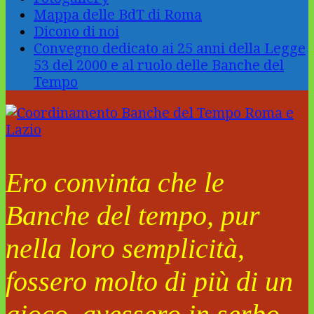
Mappa delle BdT di Roma
Dicono di noi
Convegno dedicato ai 25 anni della Legge
53 del 2000 e al ruolo delle Banche del
Tempo
Ero convinta che le
Banche del tempo, pur
nella loro semplicità,
fossero molto di più di un