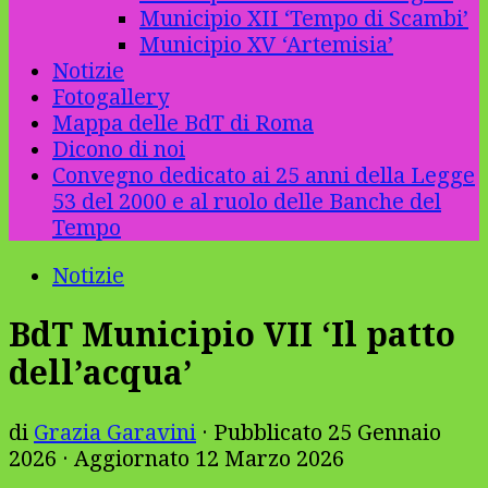
Municipio XII ‘Tempo di Scambi’
Municipio XV ‘Artemisia’
Notizie
Fotogallery
Mappa delle BdT di Roma
Dicono di noi
Convegno dedicato ai 25 anni della Legge
53 del 2000 e al ruolo delle Banche del
Tempo
Notizie
BdT Municipio VII ‘Il patto
dell’acqua’
di
Grazia Garavini
· Pubblicato
25 Gennaio
2026
· Aggiornato
12 Marzo 2026