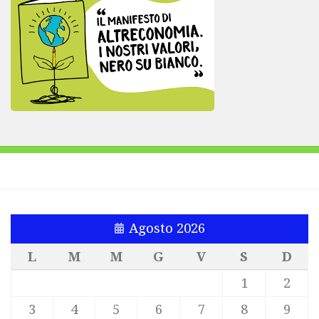
Agosto 2026
L
M
M
G
V
S
D
1
2
3
4
5
6
7
8
9