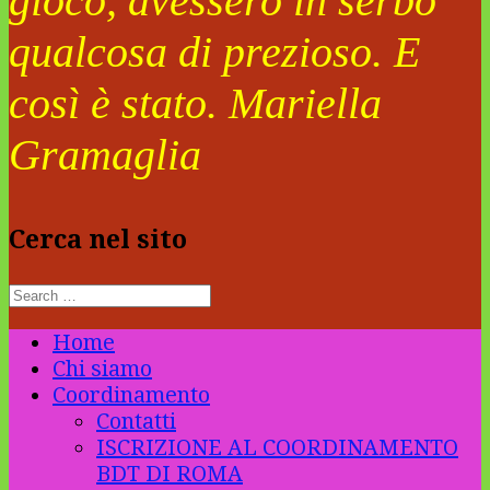
gioco, avessero in serbo
qualcosa di prezioso. E
così è stato. Mariella
Gramaglia
Cerca nel sito
Home
Chi siamo
Coordinamento
Contatti
ISCRIZIONE AL COORDINAMENTO
BDT DI ROMA