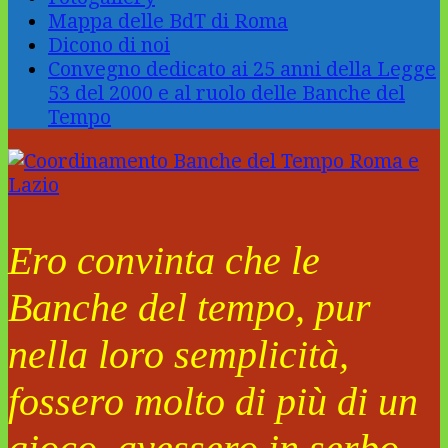
Mappa delle BdT di Roma
Dicono di noi
Convegno dedicato ai 25 anni della Legge
53 del 2000 e al ruolo delle Banche del
Tempo
Ero convinta che le
Banche del tempo, pur
nella loro semplicità,
fossero molto di più di un