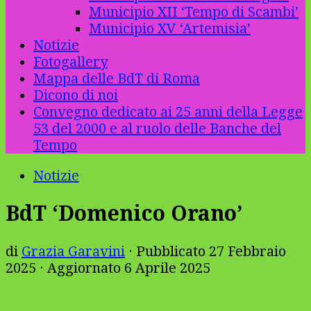
Municipio XII ‘Tempo di Scambi’
Municipio XV ‘Artemisia’
Notizie
Fotogallery
Mappa delle BdT di Roma
Dicono di noi
Convegno dedicato ai 25 anni della Legge
53 del 2000 e al ruolo delle Banche del
Tempo
Notizie
BdT ‘Domenico Orano’
di
Grazia Garavini
· Pubblicato
27 Febbraio
2025
· Aggiornato
6 Aprile 2025