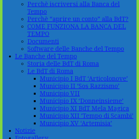
Perchè iscriversi alla Banca del
Tempo
Perchè “aprire un conto” alla BdT?
COME FUNZIONA LA BANCA DEL
TEMPO
Documenti
Software delle Banche del Tempo
Le Banche del Tempo
Storia delle BdT di Roma
Le BdT di Roma
Municipio I BdT ‘Articolonove’
Municipio II ‘Sos Razzismo’
Municipio VII
Municipio IX ‘Donneinsieme’
Municipio XI BdT Mela Magica
Municipio XII ‘Tempo di Scambi’
Municipio XV ‘Artemisia’
Notizie
Fotogallery