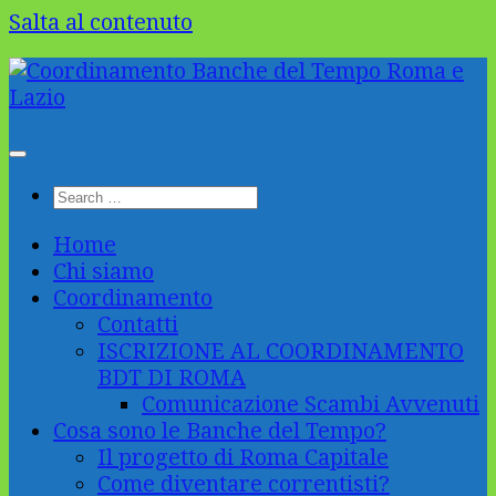
Salta al contenuto
Home
Chi siamo
Coordinamento
Contatti
ISCRIZIONE AL COORDINAMENTO
BDT DI ROMA
Comunicazione Scambi Avvenuti
Cosa sono le Banche del Tempo?
Il progetto di Roma Capitale
Come diventare correntisti?