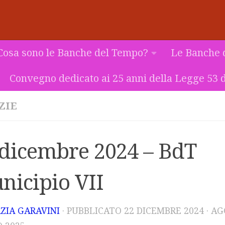
Cosa sono le Banche del Tempo?
Le Banche 
Convegno dedicato ai 25 anni della Legge 53 d
ZIE
 dicembre 2024 – BdT
nicipio VII
ZIA GARAVINI
· PUBBLICATO
22 DICEMBRE 2024
· A