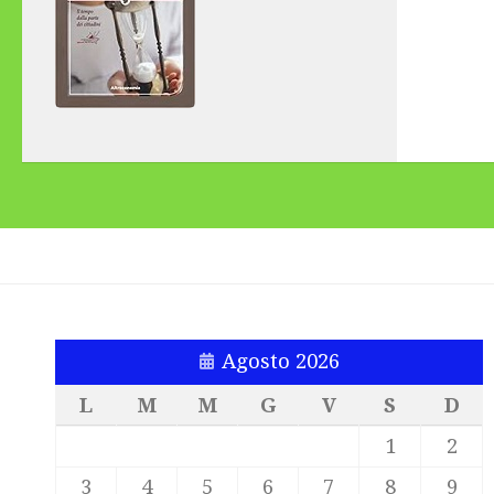
Agosto 2026
L
M
M
G
V
S
D
1
2
3
4
5
6
7
8
9