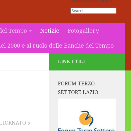
del Tempo
Notizie
Fotogallery
el 2000 e al ruolo delle Banche del Tempo
LINK UTILI
FORUM TERZO
SETTORE LAZIO
GGIORNATO
5