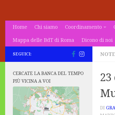
Home
Chi siamo
Coordinamento
Mappa delle BdT di Roma
Dicono di noi
NOTI
SEGUICI:
CERCATE LA BANCA DEL TEMPO
23
PIÙ VICINA A VOI
Mu
DI
GRA