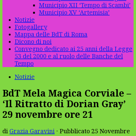
Municipio XII ‘Tempo di Scambi’
Municipio XV ‘Artemisia’
Notizie
Fotogallery
Mappa delle BdT di Roma
Dicono di noi
Convegno dedicato ai 25 anni della Legge
53 del 2000 e al ruolo delle Banche del
Tempo
Notizie
BdT Mela Magica Corviale –
‘Il Ritratto di Dorian Gray’
29 novembre ore 21
di
Grazia Garavini
· Pubblicato
25 Novembre