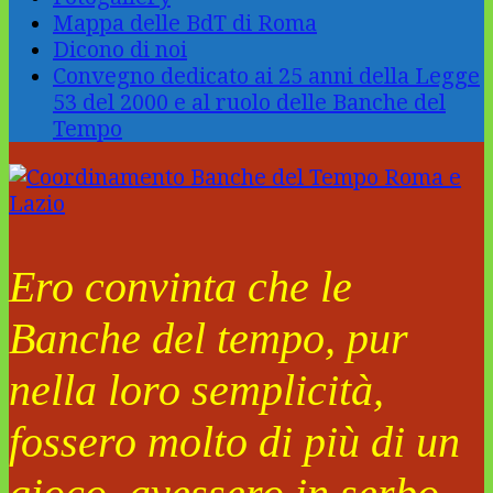
Mappa delle BdT di Roma
Dicono di noi
Convegno dedicato ai 25 anni della Legge
53 del 2000 e al ruolo delle Banche del
Tempo
Ero convinta che le
Banche del tempo, pur
nella loro semplicità,
fossero molto di più di un