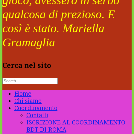
gioco, avessero in serbo
qualcosa di prezioso. E
così è stato. Mariella
Gramaglia
Cerca nel sito
Home
Chi siamo
Coordinamento
Contatti
ISCRIZIONE AL COORDINAMENTO
BDT DI ROMA