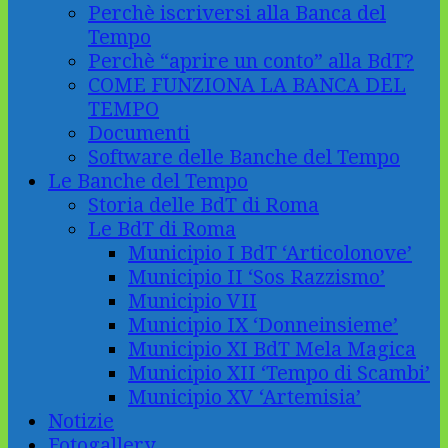
Perchè iscriversi alla Banca del
Tempo
Perchè “aprire un conto” alla BdT?
COME FUNZIONA LA BANCA DEL
TEMPO
Documenti
Software delle Banche del Tempo
Le Banche del Tempo
Storia delle BdT di Roma
Le BdT di Roma
Municipio I BdT ‘Articolonove’
Municipio II ‘Sos Razzismo’
Municipio VII
Municipio IX ‘Donneinsieme’
Municipio XI BdT Mela Magica
Municipio XII ‘Tempo di Scambi’
Municipio XV ‘Artemisia’
Notizie
Fotogallery