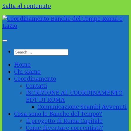
Salta al contenuto
Home
Chi siamo
Coordinamento
Contatti
ISCRIZIONE AL COORDINAMENTO
BDT DI ROMA
Comunicazione Scambi Avvenuti
Cosa sono le Banche del Tempo?
Il progetto di Roma Capitale
Come diventare correntisti?