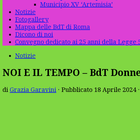
Municipio XV ‘Artemisia’
Notizie
Fotogallery
Mappa delle BdT di Roma
Dicono di noi
Convegno dedicato ai 25 anni della Legge 5
Notizie
NOI E IL TEMPO – BdT Donne
di
Grazia Garavini
· Pubblicato
18 Aprile 2024
·