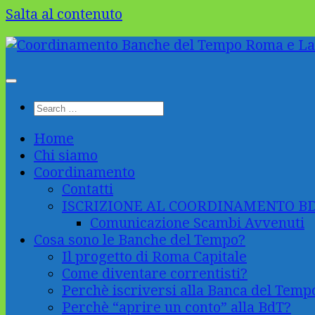
Salta al contenuto
Home
Chi siamo
Coordinamento
Contatti
ISCRIZIONE AL COORDINAMENTO B
Comunicazione Scambi Avvenuti
Cosa sono le Banche del Tempo?
Il progetto di Roma Capitale
Come diventare correntisti?
Perchè iscriversi alla Banca del Temp
Perchè “aprire un conto” alla BdT?