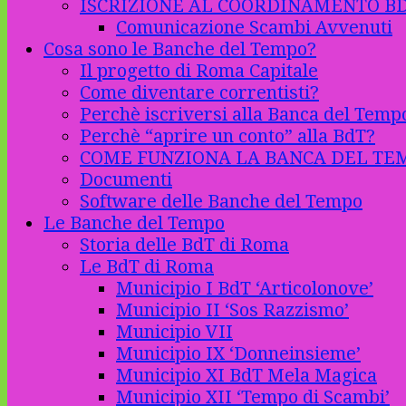
ISCRIZIONE AL COORDINAMENTO B
Comunicazione Scambi Avvenuti
Cosa sono le Banche del Tempo?
Il progetto di Roma Capitale
Come diventare correntisti?
Perchè iscriversi alla Banca del Temp
Perchè “aprire un conto” alla BdT?
COME FUNZIONA LA BANCA DEL TE
Documenti
Software delle Banche del Tempo
Le Banche del Tempo
Storia delle BdT di Roma
Le BdT di Roma
Municipio I BdT ‘Articolonove’
Municipio II ‘Sos Razzismo’
Municipio VII
Municipio IX ‘Donneinsieme’
Municipio XI BdT Mela Magica
Municipio XII ‘Tempo di Scambi’