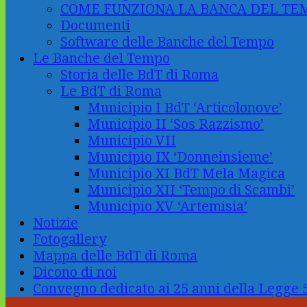
COME FUNZIONA LA BANCA DEL TE
Documenti
Software delle Banche del Tempo
Le Banche del Tempo
Storia delle BdT di Roma
Le BdT di Roma
Municipio I BdT ‘Articolonove’
Municipio II ‘Sos Razzismo’
Municipio VII
Municipio IX ‘Donneinsieme’
Municipio XI BdT Mela Magica
Municipio XII ‘Tempo di Scambi’
Municipio XV ‘Artemisia’
Notizie
Fotogallery
Mappa delle BdT di Roma
Dicono di noi
Convegno dedicato ai 25 anni della Legge 5