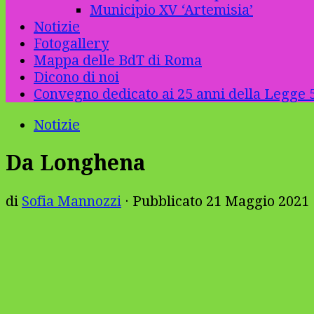
Municipio XV ‘Artemisia’
Notizie
Fotogallery
Mappa delle BdT di Roma
Dicono di noi
Convegno dedicato ai 25 anni della Legge 5
Notizie
Da Longhena
di
Sofia Mannozzi
· Pubblicato
21 Maggio 2021