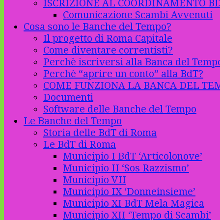
ISCRIZIONE AL COORDINAMENTO B
Comunicazione Scambi Avvenuti
Cosa sono le Banche del Tempo?
Il progetto di Roma Capitale
Come diventare correntisti?
Perchè iscriversi alla Banca del Temp
Perchè “aprire un conto” alla BdT?
COME FUNZIONA LA BANCA DEL TE
Documenti
Software delle Banche del Tempo
Le Banche del Tempo
Storia delle BdT di Roma
Le BdT di Roma
Municipio I BdT ‘Articolonove’
Municipio II ‘Sos Razzismo’
Municipio VII
Municipio IX ‘Donneinsieme’
Municipio XI BdT Mela Magica
Municipio XII ‘Tempo di Scambi’