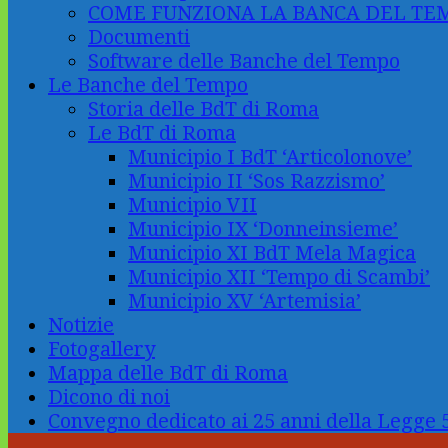
COME FUNZIONA LA BANCA DEL TE
Documenti
Software delle Banche del Tempo
Le Banche del Tempo
Storia delle BdT di Roma
Le BdT di Roma
Municipio I BdT ‘Articolonove’
Municipio II ‘Sos Razzismo’
Municipio VII
Municipio IX ‘Donneinsieme’
Municipio XI BdT Mela Magica
Municipio XII ‘Tempo di Scambi’
Municipio XV ‘Artemisia’
Notizie
Fotogallery
Mappa delle BdT di Roma
Dicono di noi
Convegno dedicato ai 25 anni della Legge 5