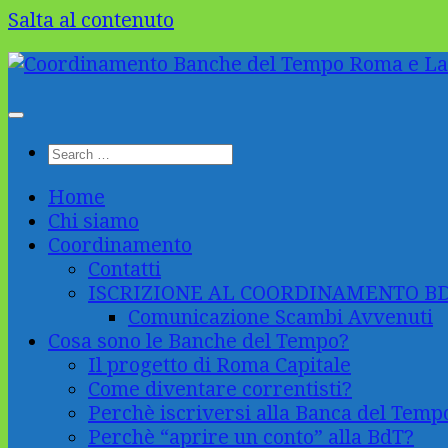
Salta al contenuto
Home
Chi siamo
Coordinamento
Contatti
ISCRIZIONE AL COORDINAMENTO B
Comunicazione Scambi Avvenuti
Cosa sono le Banche del Tempo?
Il progetto di Roma Capitale
Come diventare correntisti?
Perchè iscriversi alla Banca del Temp
Perchè “aprire un conto” alla BdT?