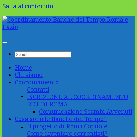
Salta al contenuto
Home
Chi siamo
Coordinamento
Contatti
ISCRIZIONE AL COORDINAMENTO
BDT DI ROMA
Comunicazione Scambi Avvenuti
Cosa sono le Banche del Tempo?
Il progetto di Roma Capitale
Come diventare correntisti?