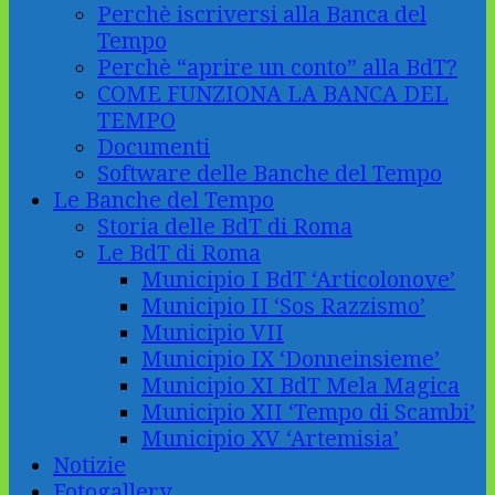
Perchè iscriversi alla Banca del
Tempo
Perchè “aprire un conto” alla BdT?
COME FUNZIONA LA BANCA DEL
TEMPO
Documenti
Software delle Banche del Tempo
Le Banche del Tempo
Storia delle BdT di Roma
Le BdT di Roma
Municipio I BdT ‘Articolonove’
Municipio II ‘Sos Razzismo’
Municipio VII
Municipio IX ‘Donneinsieme’
Municipio XI BdT Mela Magica
Municipio XII ‘Tempo di Scambi’
Municipio XV ‘Artemisia’
Notizie
Fotogallery