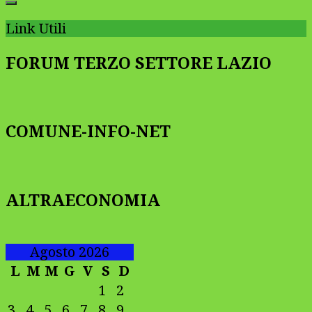
Link Utili
FORUM TERZO SETTORE LAZIO
COMUNE-INFO-NET
ALTRAECONOMIA
Agosto 2026
L
M
M
G
V
S
D
1
2
3
4
5
6
7
8
9