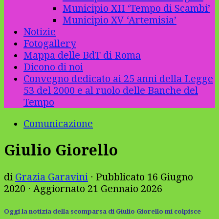
Municipio XII ‘Tempo di Scambi’
Municipio XV ‘Artemisia’
Notizie
Fotogallery
Mappa delle BdT di Roma
Dicono di noi
Convegno dedicato ai 25 anni della Legge
53 del 2000 e al ruolo delle Banche del
Tempo
Comunicazione
Giulio Giorello
di
Grazia Garavini
· Pubblicato
16 Giugno
2020
· Aggiornato
21 Gennaio 2026
Oggi la notizia della scomparsa di Giulio Giorello mi colpisce