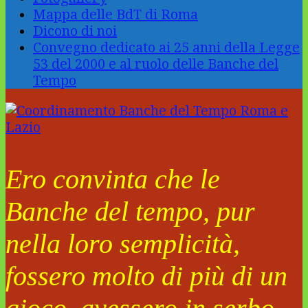
Mappa delle BdT di Roma
Dicono di noi
Convegno dedicato ai 25 anni della Legge
53 del 2000 e al ruolo delle Banche del
Tempo
Ero convinta che le
Banche del tempo, pur
nella loro semplicità,
fossero molto di più di un