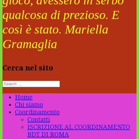
gioco, avessero in serbo
qualcosa di prezioso. E
così è stato. Mariella
Gramaglia
Cerca nel sito
Home
Chi siamo
Coordinamento
Contatti
ISCRIZIONE AL COORDINAMENTO
BDT DI ROMA