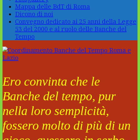
Mappa delle BdT di Roma
Dicono di noi
Convegno dedicato ai 25 anni della Legge
53 del 2000 e al ruolo delle Banche del
Tempo
Ero convinta che le
Banche del tempo, pur
nella loro semplicità,
fossero molto di più di un