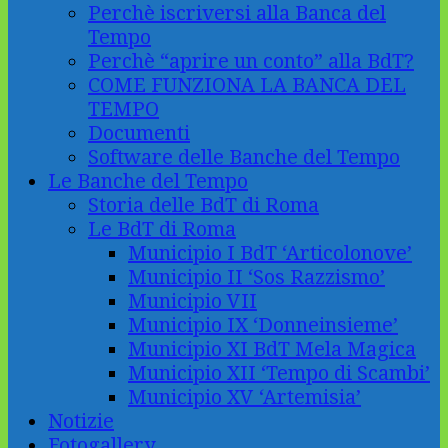
Perchè iscriversi alla Banca del
Tempo
Perchè “aprire un conto” alla BdT?
COME FUNZIONA LA BANCA DEL
TEMPO
Documenti
Software delle Banche del Tempo
Le Banche del Tempo
Storia delle BdT di Roma
Le BdT di Roma
Municipio I BdT ‘Articolonove’
Municipio II ‘Sos Razzismo’
Municipio VII
Municipio IX ‘Donneinsieme’
Municipio XI BdT Mela Magica
Municipio XII ‘Tempo di Scambi’
Municipio XV ‘Artemisia’
Notizie
Fotogallery