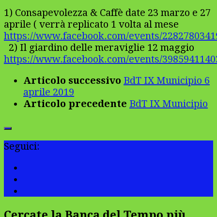
1) Consapevolezza & Caffè date 23 marzo e 27
aprile ( verrà replicato 1 volta al mese
https://www.facebook.com/events/2282780341
2) Il giardino delle meraviglie 12 maggio
https://www.facebook.com/events/3985941140
Articolo successivo
BdT IX Municipio 6
aprile 2019
Articolo precedente
BdT IX Municipio
Seguici:
Cercate la Banca del Tempo più