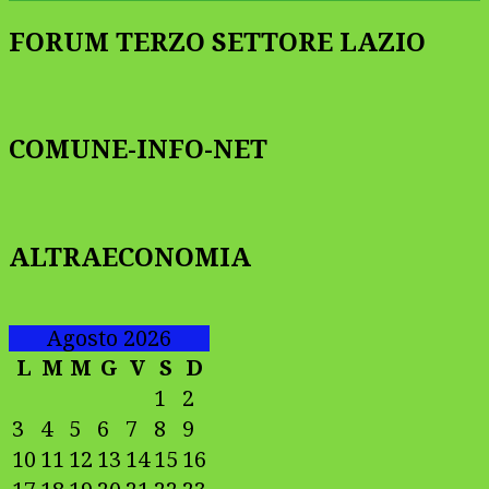
FORUM TERZO SETTORE LAZIO
COMUNE-INFO-NET
ALTRAECONOMIA
Agosto 2026
L
M
M
G
V
S
D
1
2
3
4
5
6
7
8
9
10
11
12
13
14
15
16