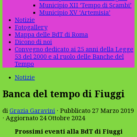
Municipio XII ‘Tempo di Scambi’
Municipio XV ‘Artemisia’
Notizie
Fotogallery
Mappa delle BdT di Roma
Dicono di noi
Convegno dedicato ai 25 anni della Legge
53 del 2000 e al ruolo delle Banche del
Tempo
Notizie
Banca del tempo di Fiuggi
di
Grazia Garavini
· Pubblicato
27 Marzo 2019
· Aggiornato
24 Ottobre 2024
Prossimi eventi alla BdT di Fiuggi