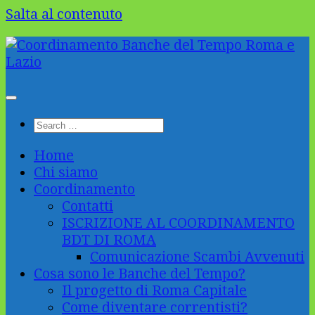
Salta al contenuto
Home
Chi siamo
Coordinamento
Contatti
ISCRIZIONE AL COORDINAMENTO
BDT DI ROMA
Comunicazione Scambi Avvenuti
Cosa sono le Banche del Tempo?
Il progetto di Roma Capitale
Come diventare correntisti?