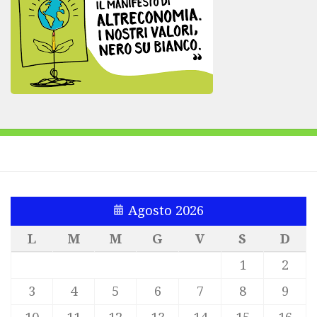
Agosto 2026
L
M
M
G
V
S
D
1
2
3
4
5
6
7
8
9