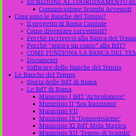
ISCRIZIONE AL COORDINAMENTO B
Comunicazione Scambi Avvenuti
Cosa sono le Banche del Tempo?
Il progetto di Roma Capitale
Come diventare correntisti?
Perchè iscriversi alla Banca del Temp
Perchè “aprire un conto” alla BdT?
COME FUNZIONA LA BANCA DEL TE
Documenti
Software delle Banche del Tempo
Le Banche del Tempo
Storia delle BdT di Roma
Le BdT di Roma
Municipio I BdT ‘Articolonove’
Municipio II ‘Sos Razzismo’
Municipio VII
Municipio IX ‘Donneinsieme’
Municipio XI BdT Mela Magica
Municipio XII ‘Tempo di Scambi’