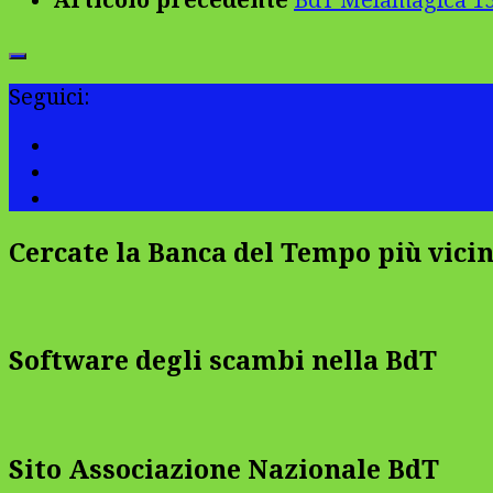
Articolo precedente
BdT Melamagica 15-
Seguici:
Cercate la Banca del Tempo più vicin
Software degli scambi nella BdT
Sito Associazione Nazionale BdT