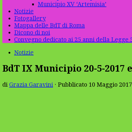
Municipio XV ‘Artemisia’
Notizie
Fotogallery
Mappa delle BdT di Roma
Dicono di noi
Convegno dedicato ai 25 anni della Legge 5
Notizie
BdT IX Municipio 20-5-2017 
di
Grazia Garavini
· Pubblicato
10 Maggio 2017