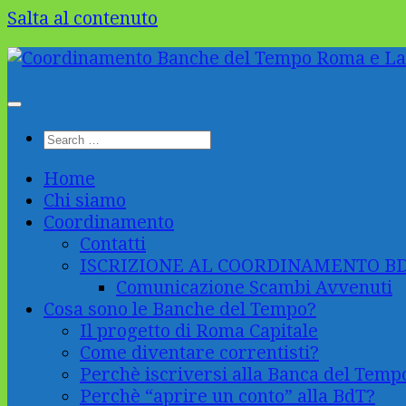
Salta al contenuto
Home
Chi siamo
Coordinamento
Contatti
ISCRIZIONE AL COORDINAMENTO B
Comunicazione Scambi Avvenuti
Cosa sono le Banche del Tempo?
Il progetto di Roma Capitale
Come diventare correntisti?
Perchè iscriversi alla Banca del Temp
Perchè “aprire un conto” alla BdT?