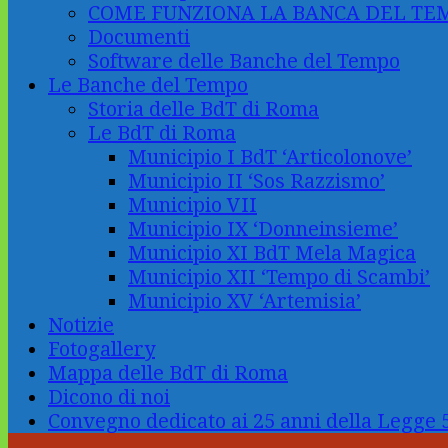
COME FUNZIONA LA BANCA DEL TE
Documenti
Software delle Banche del Tempo
Le Banche del Tempo
Storia delle BdT di Roma
Le BdT di Roma
Municipio I BdT ‘Articolonove’
Municipio II ‘Sos Razzismo’
Municipio VII
Municipio IX ‘Donneinsieme’
Municipio XI BdT Mela Magica
Municipio XII ‘Tempo di Scambi’
Municipio XV ‘Artemisia’
Notizie
Fotogallery
Mappa delle BdT di Roma
Dicono di noi
Convegno dedicato ai 25 anni della Legge 5