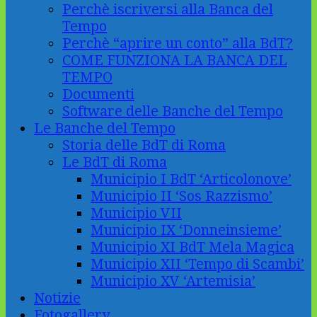
Perchè iscriversi alla Banca del
Tempo
Perchè “aprire un conto” alla BdT?
COME FUNZIONA LA BANCA DEL
TEMPO
Documenti
Software delle Banche del Tempo
Le Banche del Tempo
Storia delle BdT di Roma
Le BdT di Roma
Municipio I BdT ‘Articolonove’
Municipio II ‘Sos Razzismo’
Municipio VII
Municipio IX ‘Donneinsieme’
Municipio XI BdT Mela Magica
Municipio XII ‘Tempo di Scambi’
Municipio XV ‘Artemisia’
Notizie
Fotogallery