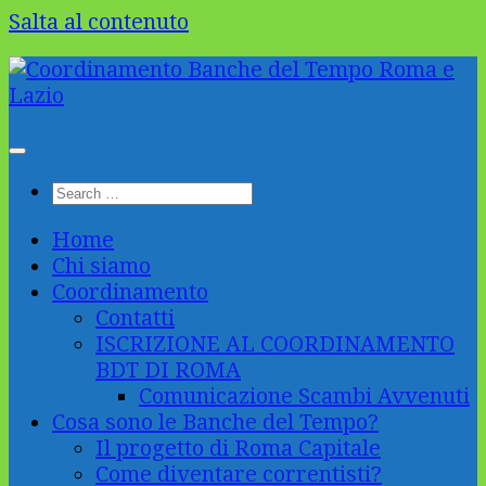
Salta al contenuto
Home
Chi siamo
Coordinamento
Contatti
ISCRIZIONE AL COORDINAMENTO
BDT DI ROMA
Comunicazione Scambi Avvenuti
Cosa sono le Banche del Tempo?
Il progetto di Roma Capitale
Come diventare correntisti?