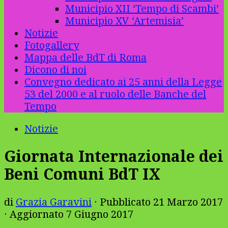
Municipio XII ‘Tempo di Scambi’
Municipio XV ‘Artemisia’
Notizie
Fotogallery
Mappa delle BdT di Roma
Dicono di noi
Convegno dedicato ai 25 anni della Legge
53 del 2000 e al ruolo delle Banche del
Tempo
Notizie
Giornata Internazionale dei
Beni Comuni BdT IX
di
Grazia Garavini
· Pubblicato
21 Marzo 2017
· Aggiornato
7 Giugno 2017