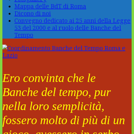
Mappa delle BdT di Roma
Dicono di noi
Convegno dedicato ai 25 anni della Legge
53 del 2000 e al ruolo delle Banche del
Tempo
Ero convinta che le
Banche del tempo, pur
nella loro semplicità,
fossero molto di più di un