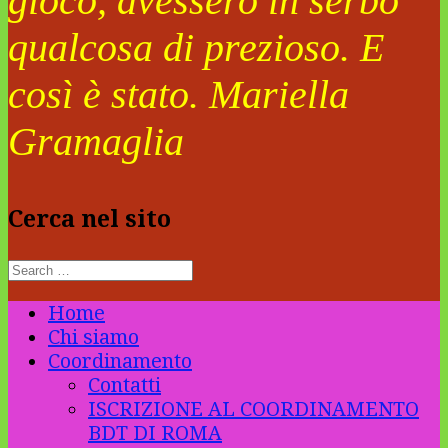
gioco, avessero in serbo
qualcosa di prezioso. E
così è stato. Mariella
Gramaglia
Cerca nel sito
Home
Chi siamo
Coordinamento
Contatti
ISCRIZIONE AL COORDINAMENTO
BDT DI ROMA