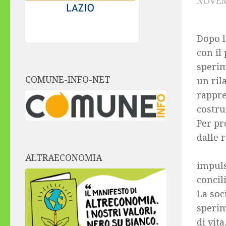
NOVEM
Dopo l
con il
sperim
COMUNE-INFO-NET
un ril
rappre
costru
Per pr
dalle r
Alla 
ALTRAECONOMIA
impuls
concil
La soc
sperim
di vit