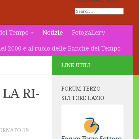
del Tempo
Notizie
Fotogallery
el 2000 e al ruolo delle Banche del Tempo
LINK UTILI
FORUM TERZO
LA RI-
SETTORE LAZIO
IORNATO
19