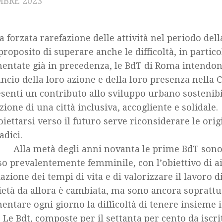
BRE 2023
a forzata rarefazione delle attività nel periodo de
 proposito di superare anche le difficoltà, in partico
entate già in precedenza, le BdT di Roma intendo
ancio della loro azione e della loro presenza nella 
senti un contributo allo sviluppo urbano sostenibil
zione di una città inclusiva, accogliente e solidale.
oiettarsi verso il futuro serve riconsiderare le orig
adici.
metà degli anni novanta le prime BdT sono 
o prevalentemente femminile, con l’obiettivo di ai
iazione dei tempi di vita e di valorizzare il lavoro d
ietà da allora è cambiata, ma sono ancora soprattu
entare ogni giorno la difficoltà di tenere insieme i
a. Le Bdt, composte per il settanta per cento da iscri