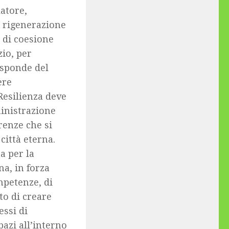
atore,
a rigenerazione
e di coesione
zio, per
 sponde del
ere
Resilienza deve
ministrazione
renze che si
città eterna.
a per la
na, in forza
mpetenze, di
to di creare
essi di
pazi all’interno