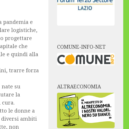
lla pandemia e
lare logistiche,
no progettare
Capitale che
COMUNE-INFO-NET
e e quindi alla
ini, trarre forza
nate su
ALTRAECONOMIA
utare la
i cura.
tto le donne a
 diversi ambiti
tte, non