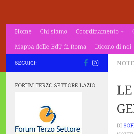
Home
Chi siamo
Coordinamento
Mappa delle BdT di Roma
Dicono di noi
NOTI
SEGUICI:
FORUM TERZO SETTORE LAZIO
LE
GE
DI
SOF