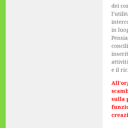
dei co
l’util
interc
in luo
Pensia
concil
inseri
attivit
e il ri
All’or
scambi
sulla
funzio
creazi