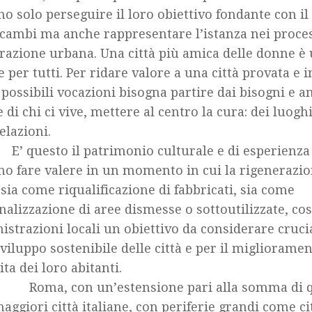
no solo perseguire il loro obiettivo fondante con 
scambi ma anche rappresentare l’istanza nei proces
razione urbana. Una città più amica delle donne è 
le per tutti. Per ridare valore a una città provata e 
possibili vocazioni bisogna partire dai bisogni e a
e di chi ci vive, mettere al centro la cura: dei luogh
elazioni.
esto il patrimonio culturale e di esperienza 
no fare valere in un momento in cui la rigenerazi
 sia come riqualificazione di fabbricati, sia come
nalizzazione di aree dismesse o sottoutilizzate, cos
strazioni locali un obiettivo da considerare crucia
sviluppo sostenibile delle città e per il miglioramen
ita dei loro abitanti.
 con un’estensione pari alla somma di que
maggiori città italiane, con periferie grandi come c