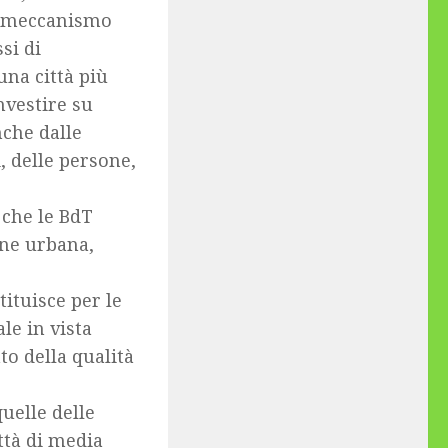
il meccanismo
si di
una città più
investire su
nche dalle
i, delle persone,
che le BdT
one urbana,
tituisce per le
le in vista
to della qualità
lle delle
ittà di media