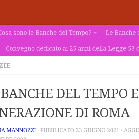
Cosa sono le Banche del Tempo?
Le Banche 
Convegno dedicato ai 25 anni della Legge 53 d
ZIE
 BANCHE DEL TEMPO E 
NERAZIONE DI ROMA
IA MANNOZZI
· PUBBLICATO
23 GIUGNO 2021
· AGG