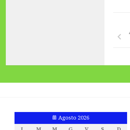
Agosto 2026
L
M
M
G
V
S
D