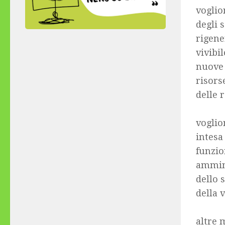
voglio
degli 
rigene
vivibi
nuove 
risors
delle r
E’ qu
voglio
intesa
funzio
ammini
dello 
della v
Roma,
altre 