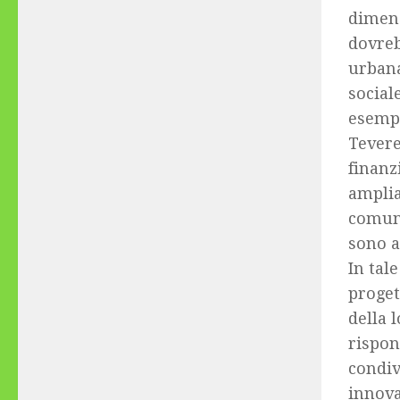
dimens
dovreb
urbana
social
esempi
Tevere
finanz
amplia
comuna
sono a
In tal
proget
della 
rispon
condiv
innova