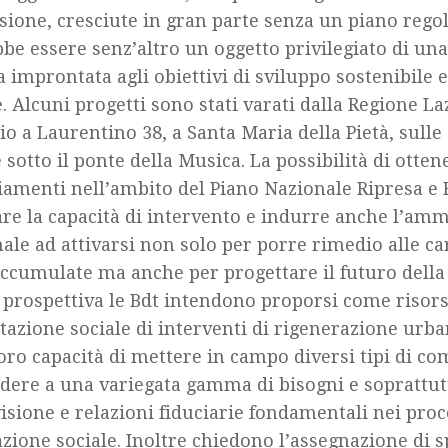
ione, cresciute in gran parte senza un piano regol
be essere senz’altro un oggetto privilegiato di un
 improntata agli obiettivi di sviluppo sostenibile 
e. Alcuni progetti sono stati varati dalla Regione La
o a Laurentino 38, a Santa Maria della Pietà, sulle
 sotto il ponte della Musica. La possibilità di otten
iamenti nell’ambito del Piano Nazionale Ripresa e 
re la capacità di intervento e indurre anche l’am
le ad attivarsi non solo per porre rimedio alle ca
ccumulate ma anche per progettare il futuro della 
e prospettiva le Bdt intendono proporsi come risors
tazione sociale di interventi di rigenerazione urba
loro capacità di mettere in campo diversi tipi di co
dere a una variegata gamma di bisogni e soprattut
isione e relazioni fiduciarie fondamentali nei proc
zione sociale. Inoltre chiedono l’assegnazione di s